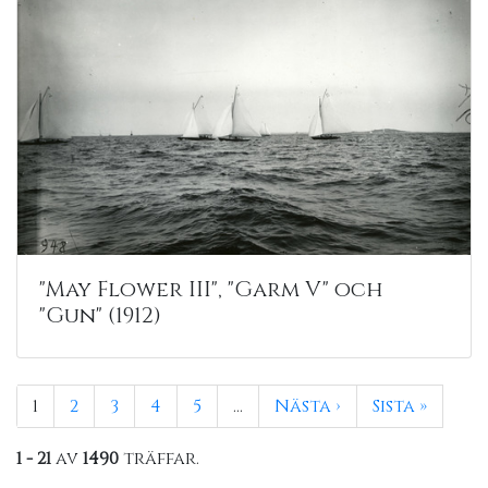
"May Flower III", "Garm V" och
"Gun" (1912)
1
2
3
4
5
…
Nästa ›
Sista »
1 - 21
av
1490
träffar.