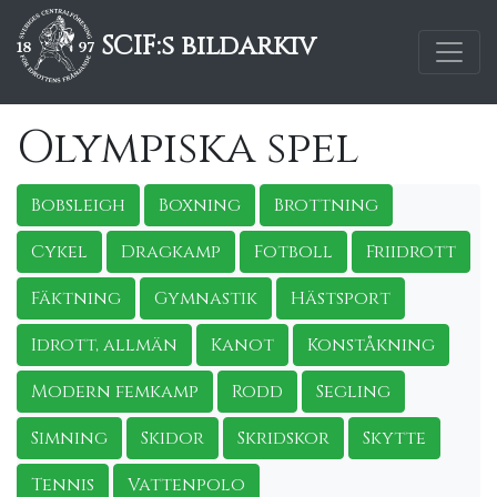
SCIF:s bildarkiv
Olympiska spel
Bobsleigh
Boxning
Brottning
Cykel
Dragkamp
Fotboll
Friidrott
Fäktning
Gymnastik
Hästsport
Idrott, allmän
Kanot
Konståkning
Modern femkamp
Rodd
Segling
Simning
Skidor
Skridskor
Skytte
Tennis
Vattenpolo