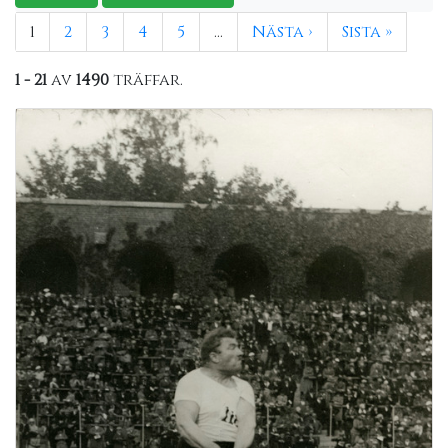
1
2
3
4
5
…
Nästa ›
Sista »
1 - 21
av
1490
träffar.