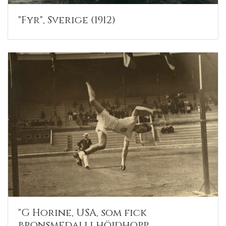
"Fyr", Sverige (1912)
"G Horine, USA, som fick
bronsmedalj i höjdhopp...