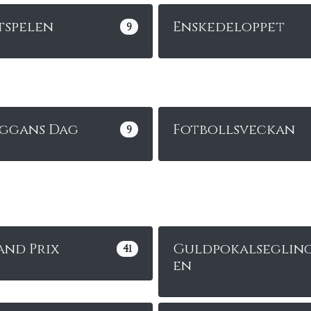
tspelen
Enskedeloppet
9
aggans Dag
Fotbollsveckan
9
and Prix
Guldpokalseglin
41
en