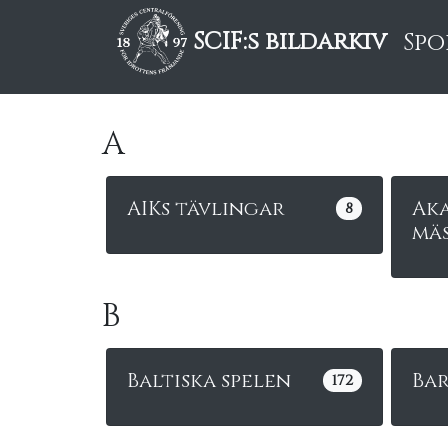
SCIF:s bildarkiv
Spo
A
AIKs tävlingar
Ak
8
mä
B
Baltiska spelen
Ba
172