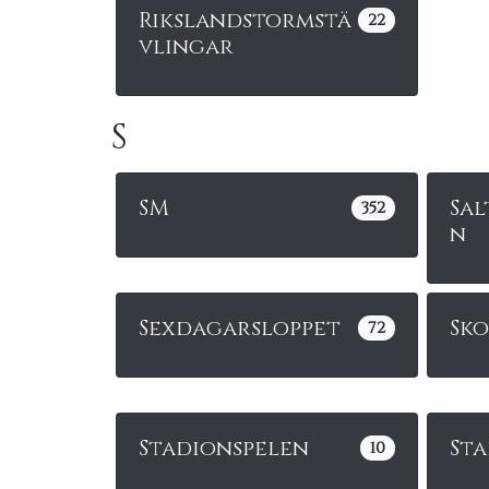
Rikslandstormstä
22
vlingar
S
SM
Sal
352
n
Sexdagarsloppet
Sk
72
Stadionspelen
St
10