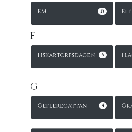
EM
Eli
13
F
Fiskartorpsdagen
Fl
6
G
Gefleregattan
Gr
4