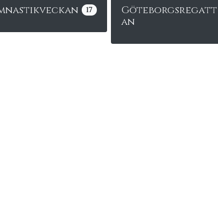
mnastikveckan
Göteborgsregatt
17
an