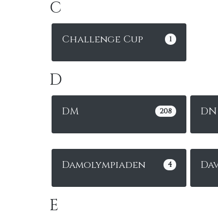
C
Challenge Cup
1
D
DM
DN
208
Damolympiaden
Dav
4
E