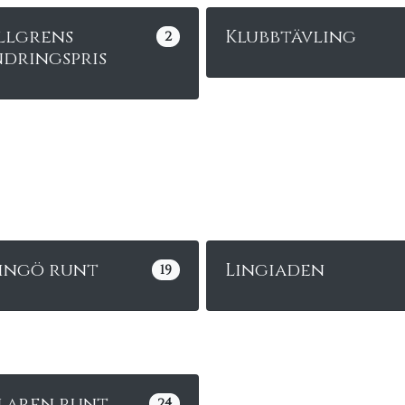
llgrens
Klubbtävling
2
dringspris
dingö runt
Lingiaden
19
laren runt
24