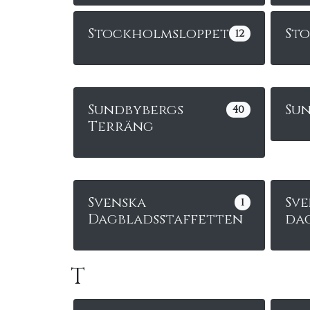
Stockholmsloppet
St
12
Sundbybergs
Sun
40
Terräng
Svenska
Sve
1
Dagbladsstaffetten
da
T