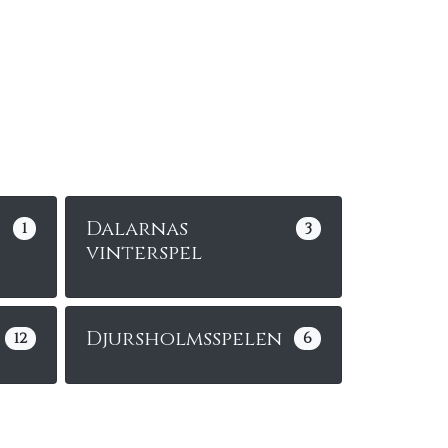
Dalarnas
1
3
vinterspel
Djursholmsspelen
12
6