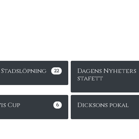
 Stadslöpning
Dagens Nyheters
22
stafett
is Cup
Dicksons pokal
6