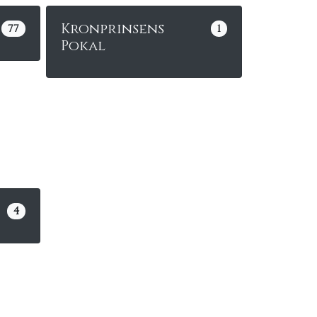
Kronprinsens
77
1
Pokal
4