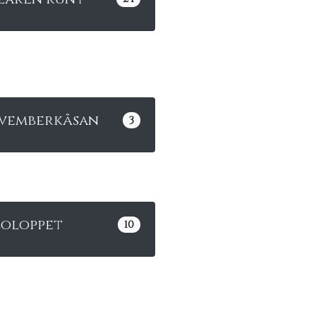
vemberkåsan
3
loloppet
10