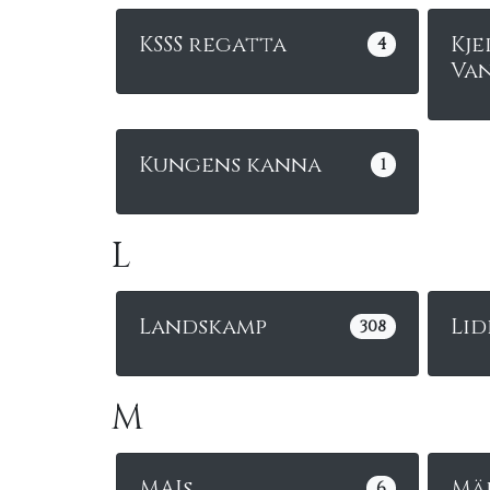
KSSS regatta
Kje
4
Van
Kungens kanna
1
L
Landskamp
Li
308
M
MAIs
Mä
6