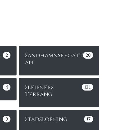
r
Sandhamnsregatt
2
20
an
Sleipners
4
124
Terräng
Stadslöpning
9
17