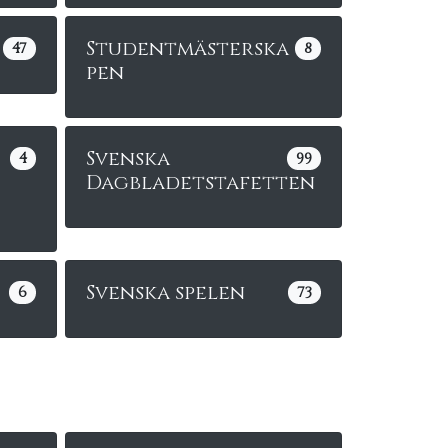
Studentmästerska
47
8
pen
Svenska
4
99
Dagbladetstafetten
Svenska spelen
6
73