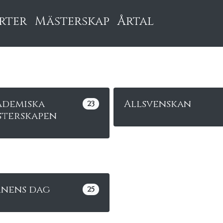
rter
Mästerskap
Årtal
ademiska
Allsvenskan
23
sterskapen
rnens dag
25