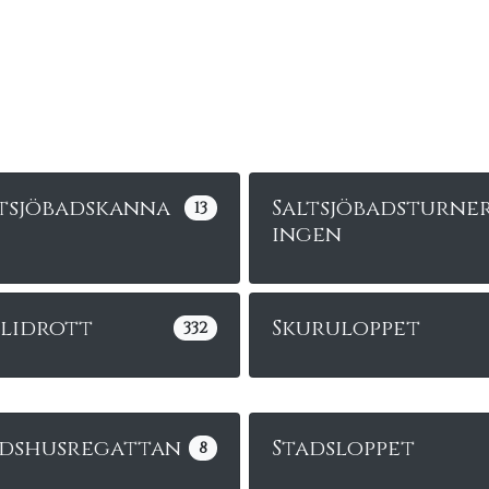
tsjöbadskanna
Saltsjöbadsturne
13
ingen
olidrott
Skuruloppet
332
adshusregattan
Stadsloppet
8