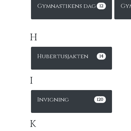
Gymnastikens dag
Gy
12
H
Hubertusjakten
14
I
Invigning
120
K