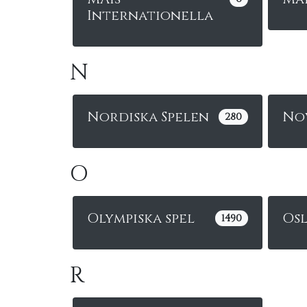
Internationella
N
Nordiska Spelen
No
280
O
Olympiska spel
Os
1490
R