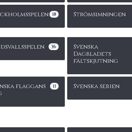
ockholmsspelen
Strömsimningen
18
dsvallsspelen
Svenska
36
Dagbladets
fältskjutning
nska flaggans
Svenska serien
11
g