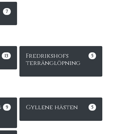
7
Fredrikshofs
13
5
terränglöpning
g
Gyllene hästen
9
5