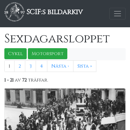
SCIF:s bildarkiv
Sexdagarsloppet
Cykel
Motorsport
1
2
3
4
Nästa ›
Sista »
1 - 21
av
72
träffar.