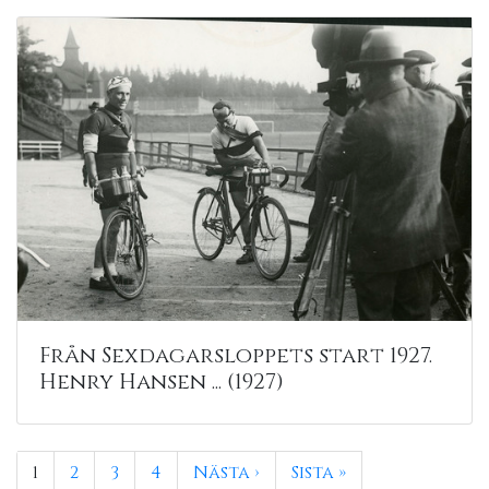
Från Sexdagarsloppets start 1927.
Henry Hansen ... (1927)
1
2
3
4
Nästa ›
Sista »