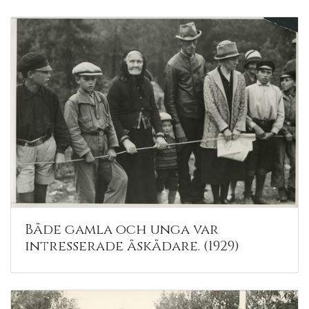
Både gamla och unga var
intresserade åskådare. (1929)