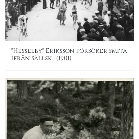
"Hesselby" Eriksson försöker smita
ifrån sällsk... (1901)