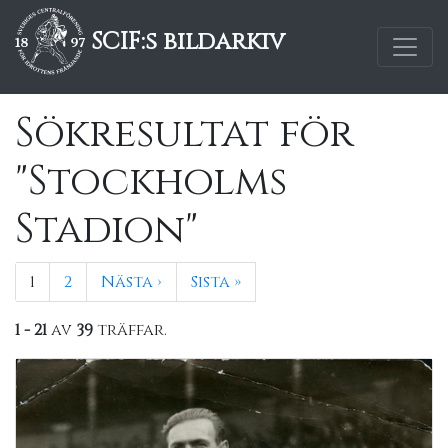
SCIF:s bildarkiv
Sökresultat för
"Stockholms
Stadion"
1
2
Nästa ›
Sista »
1 - 21
av
39
träffar.