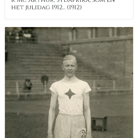
het julidag 1912... (1912)