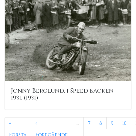
Jonny Berglund, i Speed backen
1931. (1931)
«
‹
…
7
8
9
10
Första
Föregående