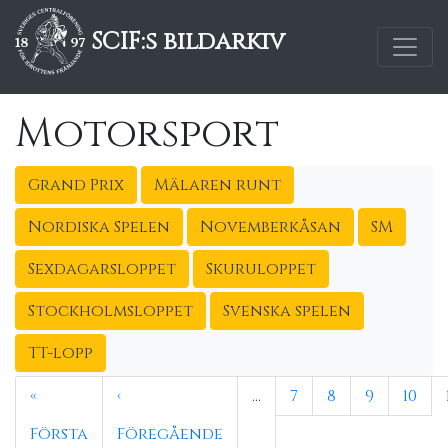
SCIF:s bildarkiv
Motorsport
Grand Prix
Mälaren runt
Nordiska Spelen
Novemberkåsan
SM
Sexdagarsloppet
Skuruloppet
Stockholmsloppet
Svenska spelen
TT-lopp
«
‹
…
7
8
9
10
Första
Föregående