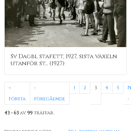
Sv Dagbl stafett, 1927, sista växeln
utanför st... (1927)
«
‹
1
2
3
4
5
N
Första
Föregående
›
43 - 63
av
99
träffar.