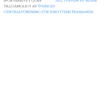
Sportarkivet görs
Till toppen av sidan
tillgängligt av
Sveriges
Centralförening för Idrottens Främjande