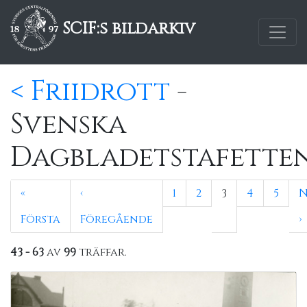
SCIF:s bildarkiv
< Friidrott
-
Svenska
Dagbladetstafette
«
‹
1
2
3
4
5
N
Första
Föregående
›
43 - 63
av
99
träffar.