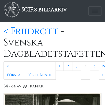
SCIF:s bildarkiv
< Friidrott
-
Svenska
Dagbladetstafette
«
‹
1
2
3
4
5
N
Första
Föregående
›
64 - 84
av
99
träffar.