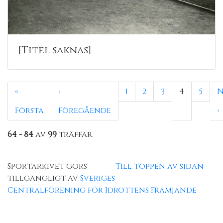
[Titel saknas]
«
‹
1
2
3
4
5
N
Första
Föregående
›
64 - 84
av
99
träffar.
Sportarkivet görs
Till toppen av sidan
tillgängligt av
Sveriges
Centralförening för Idrottens Främjande